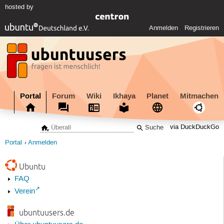
hosted by
Anmelden
Registrieren
Portal
Forum
Wiki
Ikhaya
Planet
Mitmachen
via DuckDuckGo
Portal
Anmelden
Ubuntu
FAQ
Verein
ubuntuusers.de