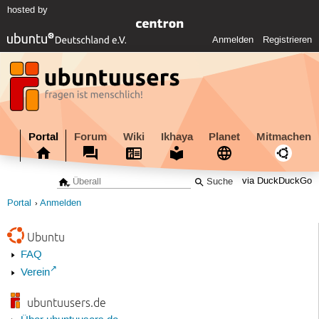
hosted by
Anmelden
Registrieren
Portal
Forum
Wiki
Ikhaya
Planet
Mitmachen
via DuckDuckGo
Portal
Anmelden
Ubuntu
FAQ
Verein
ubuntuusers.de