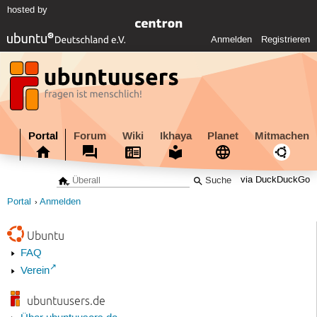
hosted by
Anmelden
Registrieren
Portal
Forum
Wiki
Ikhaya
Planet
Mitmachen
via DuckDuckGo
Portal
Anmelden
Ubuntu
FAQ
Verein
ubuntuusers.de