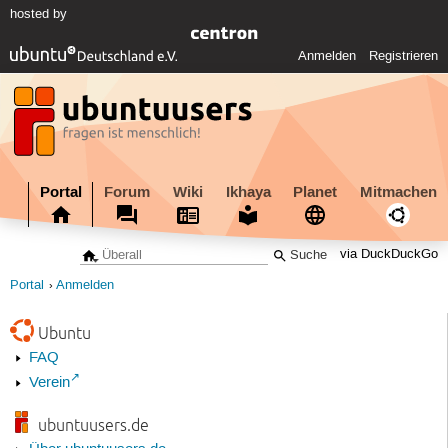
hosted by
Anmelden
Registrieren
Portal
Forum
Wiki
Ikhaya
Planet
Mitmachen
via DuckDuckGo
Portal
Anmelden
Ubuntu
FAQ
Verein
ubuntuusers.de