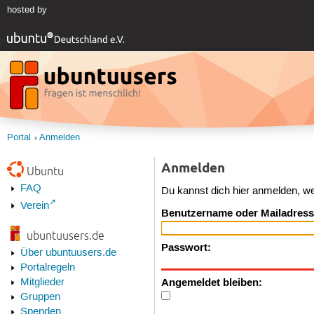
hosted by
Portal
Anmelden
Anmelden
Ubuntu
FAQ
Du kannst dich hier anmelden, w
Verein
Benutzername oder Mailadress
ubuntuusers.de
Passwort:
Über ubuntuusers.de
Portalregeln
Angemeldet bleiben:
Mitglieder
Gruppen
Spenden