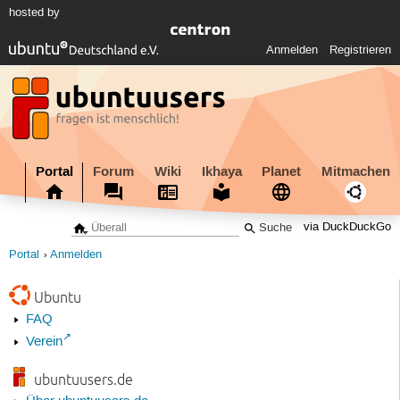
hosted by
Anmelden
Registrieren
Portal
Forum
Wiki
Ikhaya
Planet
Mitmachen
via DuckDuckGo
Portal
Anmelden
Ubuntu
FAQ
Verein
ubuntuusers.de