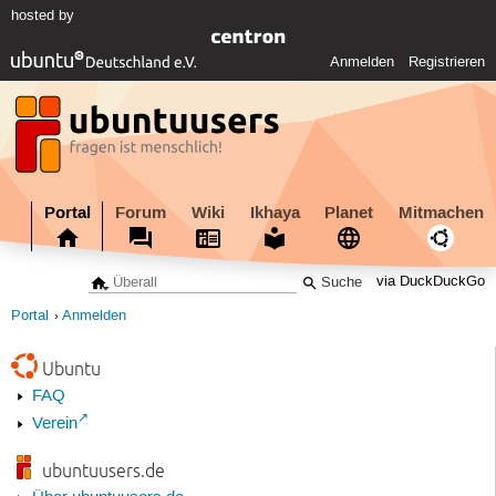
hosted by
Anmelden
Registrieren
Portal
Forum
Wiki
Ikhaya
Planet
Mitmachen
via DuckDuckGo
Portal
Anmelden
Ubuntu
FAQ
Verein
ubuntuusers.de