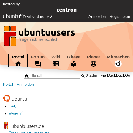
hosted by
Anmelden
Registrieren
Portal
Forum
Wiki
Ikhaya
Planet
Mitmachen
via DuckDuckGo
Portal
Anmelden
Ubuntu
FAQ
Verein
ubuntuusers.de