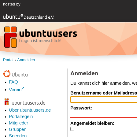
hosted by
Portal
Anmelden
Anmelden
Ubuntu
FAQ
Du kannst dich hier anmelden, w
Verein
Benutzername oder Mailadress
ubuntuusers.de
Passwort:
Über ubuntuusers.de
Portalregeln
Angemeldet bleiben:
Mitglieder
Gruppen
Spenden