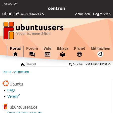
hosted by
Anmelden
Registrieren
Portal
Forum
Wiki
Ikhaya
Planet
Mitmachen
via DuckDuckGo
Portal
Anmelden
Ubuntu
FAQ
Verein
ubuntuusers.de