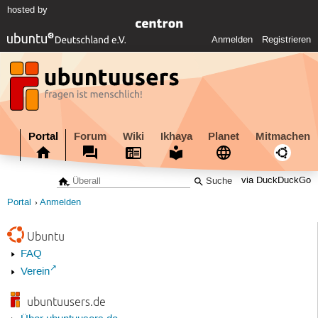
hosted by
Anmelden
Registrieren
Portal
Forum
Wiki
Ikhaya
Planet
Mitmachen
via DuckDuckGo
Portal
Anmelden
Ubuntu
FAQ
Verein
ubuntuusers.de