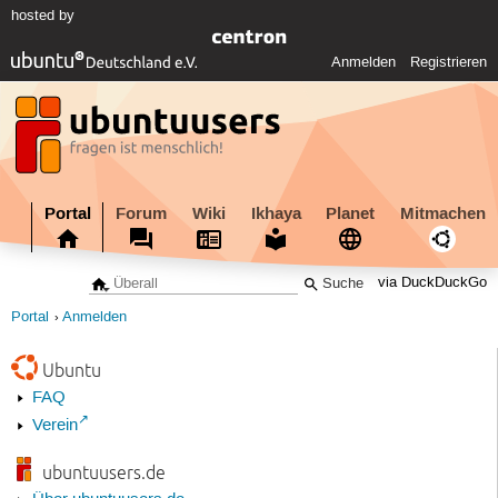
hosted by
Anmelden
Registrieren
Portal
Forum
Wiki
Ikhaya
Planet
Mitmachen
via DuckDuckGo
Portal
Anmelden
Ubuntu
FAQ
Verein
ubuntuusers.de