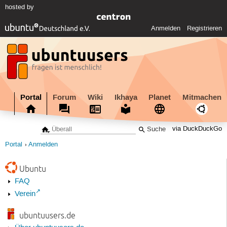
hosted by
Anmelden
Registrieren
Portal
Forum
Wiki
Ikhaya
Planet
Mitmachen
via DuckDuckGo
Portal
Anmelden
Ubuntu
FAQ
Verein
ubuntuusers.de