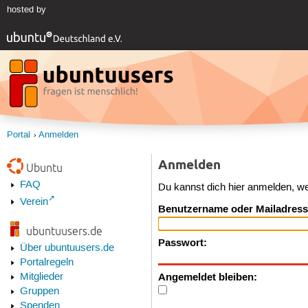
hosted by
Portal
Anmelden
Anmelden
Ubuntu
FAQ
Du kannst dich hier anmelden, w
Verein
Benutzername oder Mailadress
ubuntuusers.de
Passwort:
Über ubuntuusers.de
Portalregeln
Angemeldet bleiben:
Mitglieder
Gruppen
Spenden