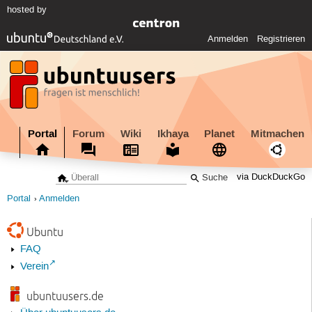
hosted by
Anmelden
Registrieren
Portal
Forum
Wiki
Ikhaya
Planet
Mitmachen
via DuckDuckGo
Portal
Anmelden
Ubuntu
FAQ
Verein
ubuntuusers.de