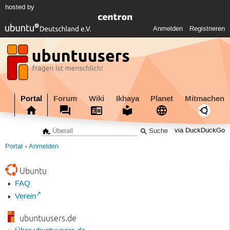
hosted by
Anmelden
Registrieren
Portal
Forum
Wiki
Ikhaya
Planet
Mitmachen
via DuckDuckGo
Portal
Anmelden
Ubuntu
FAQ
Verein
ubuntuusers.de