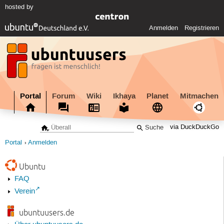
hosted by
Anmelden
Registrieren
Portal
Forum
Wiki
Ikhaya
Planet
Mitmachen
via DuckDuckGo
Portal
Anmelden
Ubuntu
FAQ
Verein
ubuntuusers.de