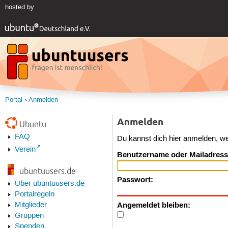
hosted by
Portal
Anmelden
Anmelden
Ubuntu
FAQ
Du kannst dich hier anmelden, w
Verein
Benutzername oder Mailadress
ubuntuusers.de
Passwort:
Über ubuntuusers.de
Portalregeln
Angemeldet bleiben:
Mitglieder
Gruppen
Spenden