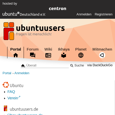
hosted by
Anmelden
Registrieren
Portal
Forum
Wiki
Ikhaya
Planet
Mitmachen
via DuckDuckGo
Portal
Anmelden
Ubuntu
FAQ
Verein
ubuntuusers.de