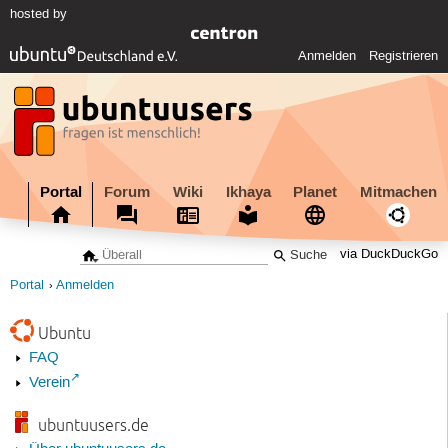
hosted by
Anmelden
Registrieren
Portal
Forum
Wiki
Ikhaya
Planet
Mitmachen
via DuckDuckGo
Portal
Anmelden
Ubuntu
FAQ
Verein
ubuntuusers.de