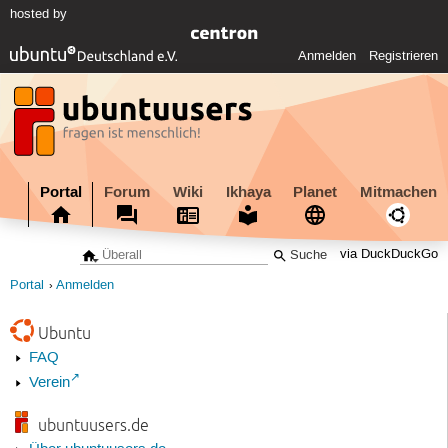
hosted by
Anmelden
Registrieren
Portal
Forum
Wiki
Ikhaya
Planet
Mitmachen
via DuckDuckGo
Portal
Anmelden
Ubuntu
FAQ
Verein
ubuntuusers.de