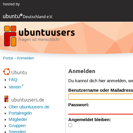
hosted by
Portal
Anmelden
Anmelden
Ubuntu
FAQ
Du kannst dich hier anmelden, w
Verein
Benutzername oder Mailadress
ubuntuusers.de
Passwort:
Über ubuntuusers.de
Portalregeln
Angemeldet bleiben:
Mitglieder
Gruppen
Spenden