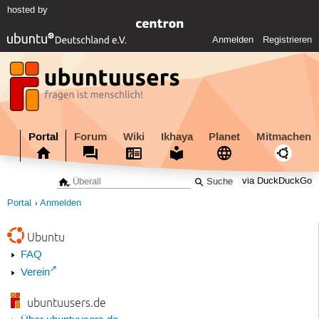
hosted by
Anmelden
Registrieren
Portal
Forum
Wiki
Ikhaya
Planet
Mitmachen
via DuckDuckGo
Portal
Anmelden
Ubuntu
FAQ
Verein
ubuntuusers.de