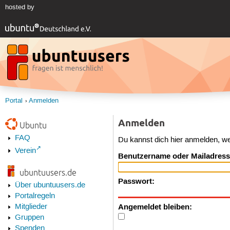
hosted by
Portal
Anmelden
Anmelden
Ubuntu
FAQ
Du kannst dich hier anmelden, w
Verein
Benutzername oder Mailadress
ubuntuusers.de
Passwort:
Über ubuntuusers.de
Portalregeln
Angemeldet bleiben:
Mitglieder
Gruppen
Spenden