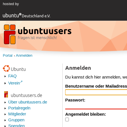
hosted by
Portal
Anmelden
Anmelden
Ubuntu
FAQ
Du kannst dich hier anmelden, w
Verein
Benutzername oder Mailadress
ubuntuusers.de
Passwort:
Über ubuntuusers.de
Portalregeln
Angemeldet bleiben:
Mitglieder
Gruppen
Spenden