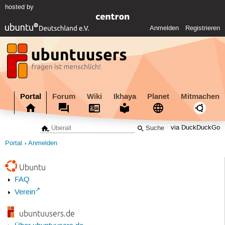
hosted by
Anmelden
Registrieren
Portal
Forum
Wiki
Ikhaya
Planet
Mitmachen
via DuckDuckGo
Portal
Anmelden
Ubuntu
FAQ
Verein
ubuntuusers.de