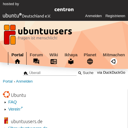
hosted by
Anmelden
Registrieren
Portal
Forum
Wiki
Ikhaya
Planet
Mitmachen
via DuckDuckGo
Portal
Anmelden
Ubuntu
FAQ
Verein
ubuntuusers.de