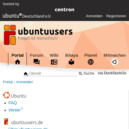
hosted by
Anmelden
Registrieren
Portal
Forum
Wiki
Ikhaya
Planet
Mitmachen
via DuckDuckGo
Portal
Anmelden
Ubuntu
FAQ
Verein
ubuntuusers.de