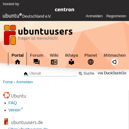
hosted by
Anmelden
Registrieren
Portal
Forum
Wiki
Ikhaya
Planet
Mitmachen
via DuckDuckGo
Portal
Anmelden
Ubuntu
FAQ
Verein
ubuntuusers.de