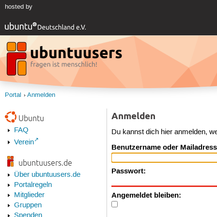
hosted by
Portal
Anmelden
Anmelden
Ubuntu
FAQ
Du kannst dich hier anmelden, w
Verein
Benutzername oder Mailadress
ubuntuusers.de
Passwort:
Über ubuntuusers.de
Portalregeln
Angemeldet bleiben:
Mitglieder
Gruppen
Spenden