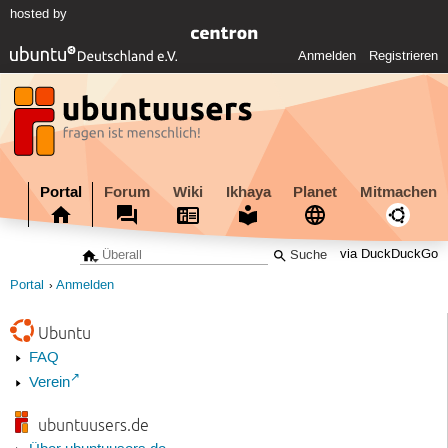
hosted by
Anmelden
Registrieren
Portal
Forum
Wiki
Ikhaya
Planet
Mitmachen
via DuckDuckGo
Portal
Anmelden
Ubuntu
FAQ
Verein
ubuntuusers.de