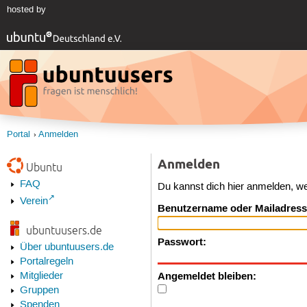
hosted by
Portal
Anmelden
Anmelden
Ubuntu
FAQ
Du kannst dich hier anmelden, w
Verein
Benutzername oder Mailadress
ubuntuusers.de
Passwort:
Über ubuntuusers.de
Portalregeln
Angemeldet bleiben:
Mitglieder
Gruppen
Spenden