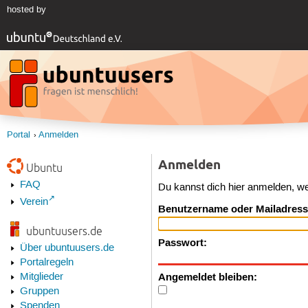
hosted by
Portal
Anmelden
Anmelden
Ubuntu
FAQ
Du kannst dich hier anmelden, w
Verein
Benutzername oder Mailadress
ubuntuusers.de
Passwort:
Über ubuntuusers.de
Portalregeln
Angemeldet bleiben:
Mitglieder
Gruppen
Spenden