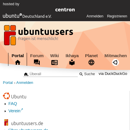
hosted by
Anmelden
Registrieren
Portal
Forum
Wiki
Ikhaya
Planet
Mitmachen
via DuckDuckGo
Portal
Anmelden
Ubuntu
FAQ
Verein
ubuntuusers.de