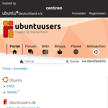
hosted by
Anmelden
Registrieren
Portal
Forum
Wiki
Ikhaya
Planet
Mitmachen
via DuckDuckGo
Portal
Anmelden
Ubuntu
FAQ
Verein
ubuntuusers.de