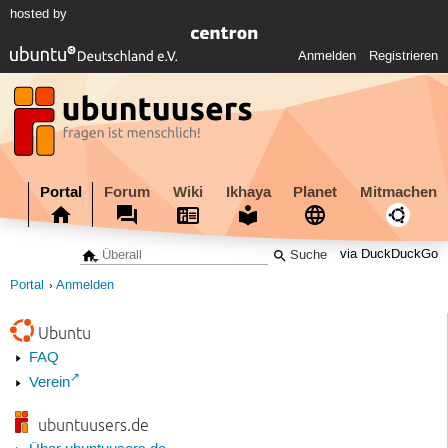
hosted by
Anmelden
Registrieren
Portal
Forum
Wiki
Ikhaya
Planet
Mitmachen
via DuckDuckGo
Portal
Anmelden
Ubuntu
FAQ
Verein
ubuntuusers.de