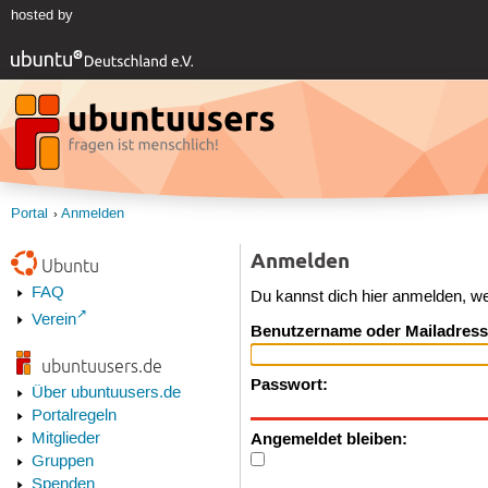
hosted by
Portal
Anmelden
Anmelden
Ubuntu
FAQ
Du kannst dich hier anmelden, w
Verein
Benutzername oder Mailadress
ubuntuusers.de
Passwort:
Über ubuntuusers.de
Portalregeln
Angemeldet bleiben:
Mitglieder
Gruppen
Spenden