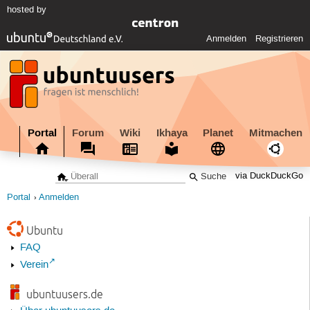
hosted by
Anmelden
Registrieren
Portal
Forum
Wiki
Ikhaya
Planet
Mitmachen
via DuckDuckGo
Portal
Anmelden
Ubuntu
FAQ
Verein
ubuntuusers.de