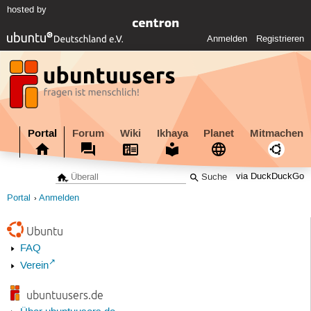
hosted by
Anmelden
Registrieren
Portal
Forum
Wiki
Ikhaya
Planet
Mitmachen
via DuckDuckGo
Portal
Anmelden
Ubuntu
FAQ
Verein
ubuntuusers.de