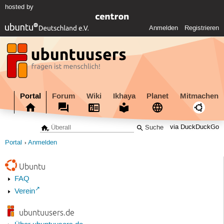
hosted by
Anmelden
Registrieren
Portal
Forum
Wiki
Ikhaya
Planet
Mitmachen
via DuckDuckGo
Portal
Anmelden
Ubuntu
FAQ
Verein
ubuntuusers.de