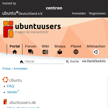
hosted by
Anmelden
Registrieren
Portal
Forum
Wiki
Ikhaya
Planet
Mitmachen
via DuckDuckGo
Portal
Anmelden
Ubuntu
FAQ
Verein
ubuntuusers.de