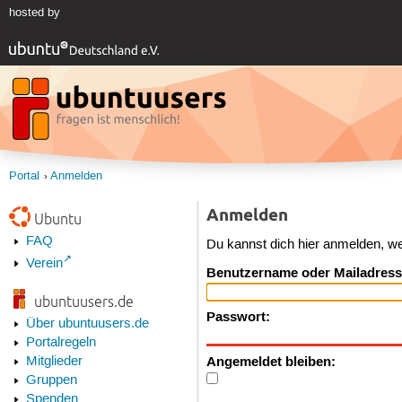
hosted by
Portal
Anmelden
Anmelden
Ubuntu
FAQ
Du kannst dich hier anmelden, w
Verein
Benutzername oder Mailadress
ubuntuusers.de
Passwort:
Über ubuntuusers.de
Portalregeln
Angemeldet bleiben:
Mitglieder
Gruppen
Spenden