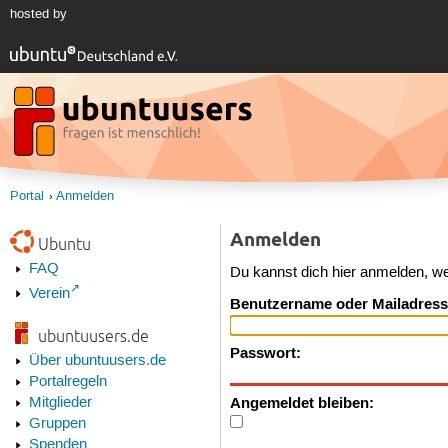
hosted by
Portal
Anmelden
Anmelden
Ubuntu
FAQ
Du kannst dich hier anmelden, w
Verein
Benutzername oder Mailadress
ubuntuusers.de
Passwort:
Über ubuntuusers.de
Portalregeln
Angemeldet bleiben:
Mitglieder
Gruppen
Spenden