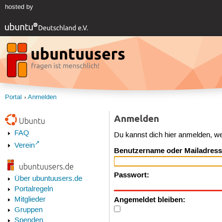
hosted by
Portal
Anmelden
Anmelden
Ubuntu
FAQ
Du kannst dich hier anmelden, w
Verein
Benutzername oder Mailadress
ubuntuusers.de
Passwort:
Über ubuntuusers.de
Portalregeln
Angemeldet bleiben:
Mitglieder
Gruppen
Spenden