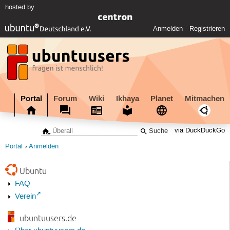
hosted by
Anmelden
Registrieren
Portal
Forum
Wiki
Ikhaya
Planet
Mitmachen
via DuckDuckGo
Portal
Anmelden
Ubuntu
FAQ
Verein
ubuntuusers.de