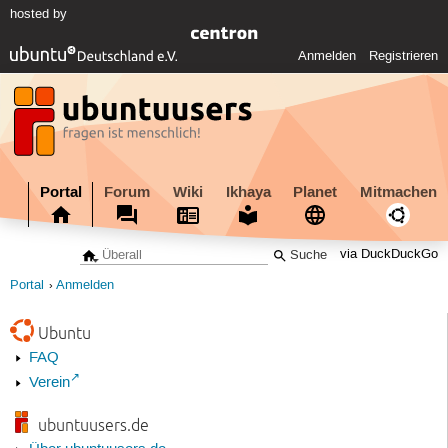
hosted by
Anmelden
Registrieren
Portal
Forum
Wiki
Ikhaya
Planet
Mitmachen
via DuckDuckGo
Portal
Anmelden
Ubuntu
FAQ
Verein
ubuntuusers.de