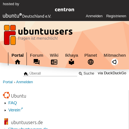
hosted by
Anmelden
Registrieren
Portal
Forum
Wiki
Ikhaya
Planet
Mitmachen
via DuckDuckGo
Portal
Anmelden
Ubuntu
FAQ
Verein
ubuntuusers.de