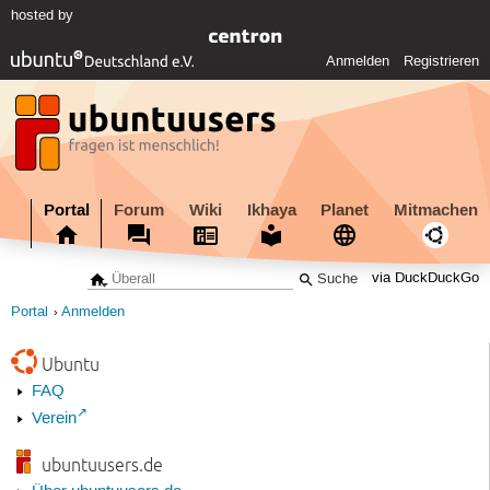
hosted by
Anmelden
Registrieren
Portal
Forum
Wiki
Ikhaya
Planet
Mitmachen
via DuckDuckGo
Portal
Anmelden
Ubuntu
FAQ
Verein
ubuntuusers.de