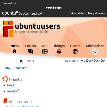
hosted by
Anmelden
Registrieren
Portal
Forum
Wiki
Ikhaya
Planet
Mitmachen
via DuckDuckGo
Portal
Anmelden
Ubuntu
FAQ
Verein
ubuntuusers.de