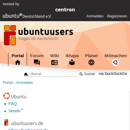
hosted by
Anmelden
Registrieren
Portal
Forum
Wiki
Ikhaya
Planet
Mitmachen
via DuckDuckGo
Portal
Anmelden
Ubuntu
FAQ
Verein
ubuntuusers.de